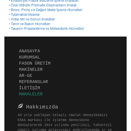
• Endüstriyel Plastik Malzeme İşleme İmalatları
• Özel Hidrolik-Pnomatik Ekipmanların İmalatı
• Bronz, Pirinç v.b Değerli Metal İşleme Hizmetleri
• Tutamaklar-Volanlar
• Vidalı Mil ve Somun İmalatları
• Tamir ve Bakım Hizmetleri
• Tasarım-Projelendirme ve Mühendislik Hizmetleri
(current)
ANASAYFA
(current)
KURUMSAL
(current)
FASON ÜRETİM
(current)
MAKİNELER
(current)
AR-GE
(current)
REFERANSLAR
(current)
İLETİŞİM
(current)
MAKALELER
Hakkımızda
40 yıla yaklaşan talaşlı imalat deneyimimizi
ESKA markası ile işletme deneyimine
dönüştürerek 2014 yılında yenilikçi, teknoloji
odaklı çalışma anlayışımız doğrultusunda iç ve