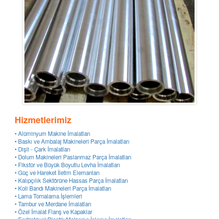
Hizmetlerimiz
• Alüminyum Makine İmalatları
• Baskı ve Ambalaj Makineleri Parça İmalatları
• Dişli - Çark İmalatları
• Dolum Makineleri Paslanmaz Parça İmalatları
• Fikstür ve Büyük Boyutlu Levha İmalatları
• Güç ve Hareket İletim Elemanları
• Kalıpçılık Sektörüne Hassas Parça İmalatları
• Koli Bandı Makineleri Parça İmalatları
• Lama Tornalama İşlemleri
• Tambur ve Merdane İmalatları
• Özel İmalat Flanş ve Kapaklar