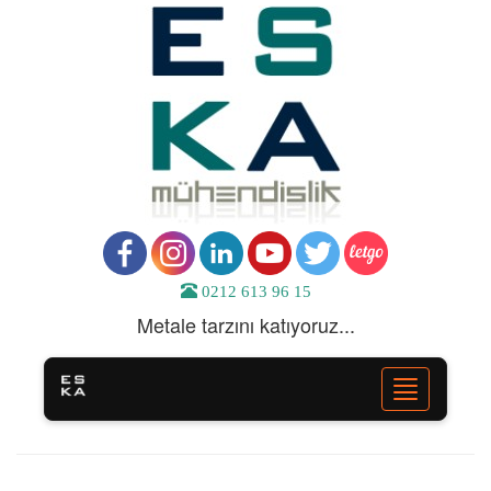
0212 613 96 15
Metale tarzını katıyoruz...
Toggle
navigation