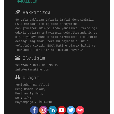
(current)
MAKALELER
Hakkımızda
40 yıla yaklaşan talaşlı imalat deneyimimizi
ESKA markası ile işletme deneyimine
dönüştürerek 2014 yılında yenilikçi, teknoloji
odaklı çalışma anlayışımız doğrultusunda iç ve
dış piyasaya mühendislik hizmetleri ile üretim
desteği sağlamak üzere bu heyecanlı, uzun
yolculuğa çıktık. ESKA Makine olarak bilgi ve
tecrübelerimizi sizinle buluşturuyoruz.
İletişim
Telefon :
0212 613 96 15
info@eskamakine.com
Ulaşım
Yenidoğan Mahallesi,
Genç Osman Sokak,
Kurthan İş Hanı,
No : 1/40,
Bayrampaşa / İSTANBUL