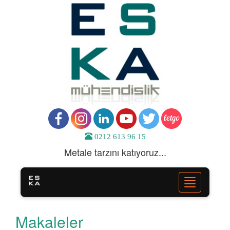
0212 613 96 15
Metale tarzını katıyoruz...
Toggle
navigation
Makaleler